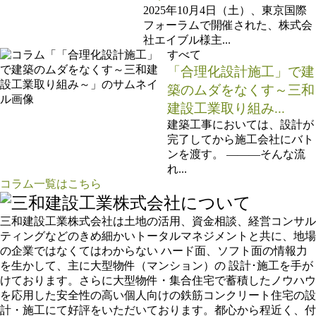
2025年10月4日（土）、東京国際
フォーラムで開催された、株式会
社エイブル様主...
すべて
「合理化設計施工」で建
築のムダをなくす～三和
建設工業取り組み...
建築工事においては、設計が
完了してから施工会社にバト
ンを渡す。 ―――そんな流
れ...
コラム一覧はこちら
三和建設工業株式会社は土地の活用、資金相談、経営コンサル
ティングなどのきめ細かいトータルマネジメントと共に、地場
の企業ではなくてはわからない ハード面、ソフト面の情報力
を生かして、主に大型物件（マンション）の 設計･施工を手が
けております。さらに大型物件・集合住宅で蓄積したノウハウ
を応用した安全性の高い個人向けの鉄筋コンクリート住宅の設
計・施工にて好評をいただいております。都心から程近く、付