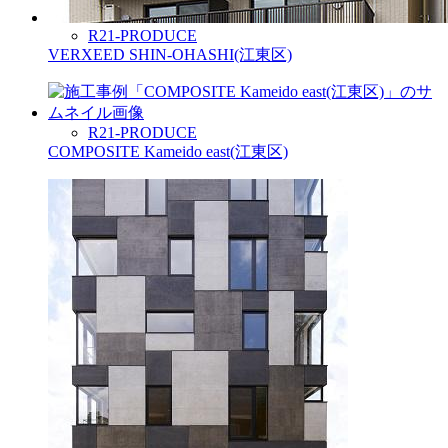
R21-PRODUCE
VERXEED SHIN-OHASHI(江東区)
R21-PRODUCE
COMPOSITE Kameido east(江東区)