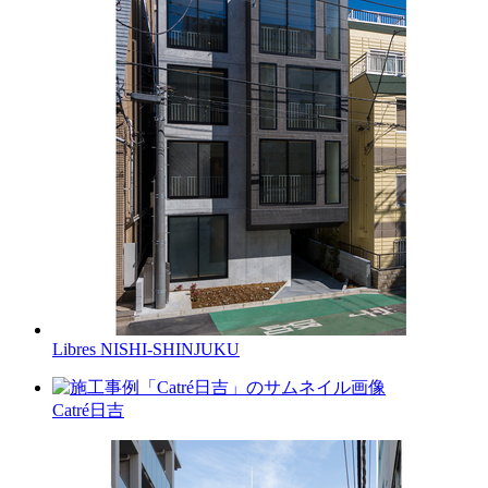
Libres NISHI-SHINJUKU
Catré日吉