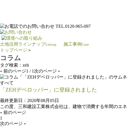
土地活用ラインナップ
施工事例
Lineup
Case
トップページ
＞
コラム
タグ検索：
zeh
« 前のページ
1 / 1
次のページ »
すべて
「ZEHデベロッパー」に登録されました
最終更新日：2020年08月05日
この度、三和建設工業株式会社は、建物で消費する年間のエネル
«
前のページ
1
次のページ »